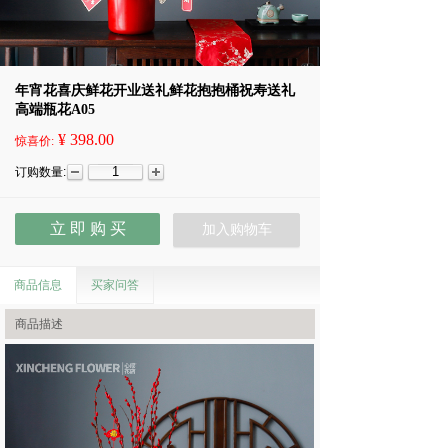
年宵花喜庆鲜花开业送礼鲜花抱抱桶祝寿送礼
高端瓶花A05
¥ 398.00
惊喜价:
订购数量:
立 即 购 买
加入购物车
商品信息
买家问答
商品描述