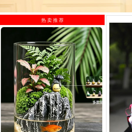
热 卖 推 荐​
山间小憩/生态植物微景观小型水...