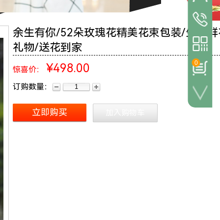
24小时
余生有你/52朵玫瑰花精美花束包装/生日
021-587
礼物/送花到家
0
¥498.00
惊喜价：
订购数量：
微信客服
立即购买
加入购物车