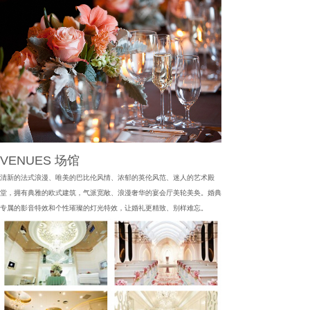
VENUES 场馆
清新的法式浪漫、唯美的巴比伦风情、浓郁的英伦风范、迷人的艺术殿
堂，拥有典雅的欧式建筑，气派宽敞、浪漫奢华的宴会厅美轮美奂。婚典
专属的影音特效和个性璀璨的灯光特效，让婚礼更精致、别样难忘。