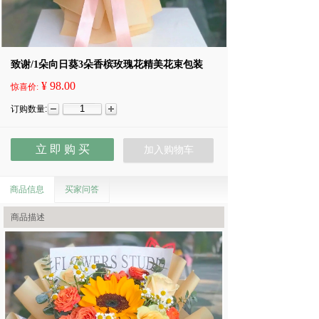
致谢/1朵向日葵3朵香槟玫瑰花精美花束包装
¥ 98.00
惊喜价:
订购数量:
立 即 购 买
加入购物车
商品信息
买家问答
商品描述