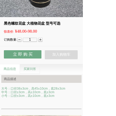
黑色螺纹花盆 大植物花盆 型号可选
¥48.00-98.00
惊喜价:
订购数量:
立 即 购 买
加入购物车
商品信息
买家问答
商品描述
大号：口径38±3cm，高45
±
10cm
，底28
±
3cm
中号：口径
±
3
cm，高
±
10cm
，底
±
3cm
小号：口径
±
3
cm，高
±10
cm，底
±
3
cm