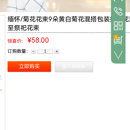
24小时
缅怀/菊花花束9朵黄白菊花混搭包装扫墓花
021-587
至祭祀花束
0
¥58.00
惊喜价：
订购数量：
微信客服
立即购买
加入购物车