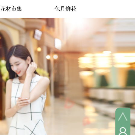
花材市集
包月鲜花