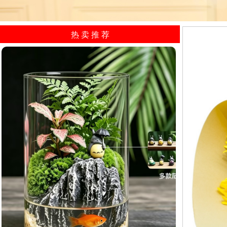
热 卖 推 荐​
山间小憩/生态植物微景观小型水...