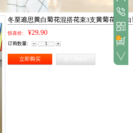
24小时
冬至追思黄白菊花混搭花束3支黄菊花2支白
021-5877
¥29.90
惊喜价：
0
订购数量：
立即购买
加入购物车
微信客服