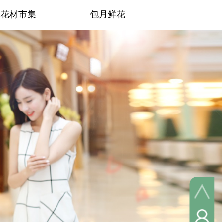
花材市集
包月鲜花