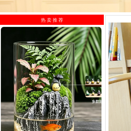
热 卖 推 荐​
山间小憩/生态植物微景观小型水...